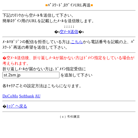
■
ﾊﾟｽﾜｰﾄﾞ,ﾛｸﾞｲﾝURL再送
■
下記のﾘﾝｸから空ﾒｰﾙを送信して下さい。
簡単ﾛｸﾞｲﾝ用のURLを記載したﾒｰﾙを送信致します。
↓↓↓↓↓
�s
空ﾒｰﾙ送信
�s
ﾒｰﾙﾏｶﾞｼﾞﾝの配信を拒否している方は,
こちら
から電話番号を記載の上、ﾊﾟ
ｽﾜｰﾄﾞ再送の希望を送信して下さい。
�空ﾒｰﾙ送信後、折り返しﾒｰﾙが届かない方はﾄﾞﾒｲﾝ指定をしている場合が
考えられます。
折り返しﾒｰﾙが届かない方は､ﾄﾞﾒｲﾝ指定受信に
を追加して下さい
各ｷｬﾘｱごとの設定方法はこちらになります。
DoCoMo
Softbank
AU
�
ﾄｯﾌﾟへ戻る
（ｃ）ｻﾝｸｽ東京