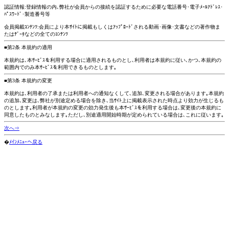
認証情報:登録情報の内､弊社が会員からの接続を認証するために必要な電話番号･電子ﾒｰﾙｱﾄﾞﾚｽ･
ﾊﾟｽﾜｰﾄﾞ･製造番号等
会員掲載ｺﾝﾃﾝﾂ:会員により本ｻｲﾄに掲載もしくはｱｯﾌﾟﾛｰﾄﾞされる動画･画像･文書などの著作物ま
たはﾃﾞｰﾀなどの全てのｺﾝﾃﾝﾂ
■第2条 本規約の適用
本規約は､本ｻｰﾋﾞｽを利用する場合に適用されるものとし､利用者は本規約に従い､かつ､本規約の
範囲内でのみ本ｻｰﾋﾞｽを利用できるものとします｡
■第3条 本規約の変更
本規約は､利用者の了承または利用者への通知なくして､追加､変更される場合があります｡本規約
の追加､変更は､弊社が別途定める場合を除き､当ｻｲﾄ上に掲載表示された時点より効力が生じるも
のとします｡利用者が本規約の変更の効力発生後も本ｻｰﾋﾞｽを利用する場合は､変更後の本規約に
同意したものとみなします｡ただし､別途適用開始時期が定められている場合は､これに従います｡
次へ⇒
�
ﾒｲﾝﾒﾆｭｰへ戻る