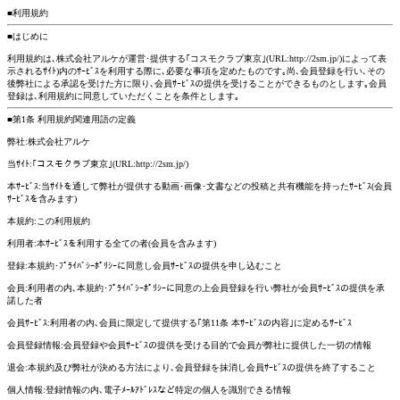
■利用規約
■はじめに
利用規約は､株式会社アルケが運営･提供する｢コスモクラブ東京｣(URL:http://2sm.jp/)によって表
示されるｻｲﾄ)内のｻｰﾋﾞｽを利用する際に､必要な事項を定めたものです｡尚､会員登録を行い､その
後弊社による承認を受けた方に限り､会員ｻｰﾋﾞｽの提供を受けることができるものとします｡会員
登録は､利用規約に同意していただくことを条件とします｡
■第1条 利用規約関連用語の定義
弊社:株式会社アルケ
当ｻｲﾄ:｢コスモクラブ東京｣(URL:http://2sm.jp/)
本ｻｰﾋﾞｽ:当ｻｲﾄを通して弊社が提供する動画･画像･文書などの投稿と共有機能を持ったｻｰﾋﾞｽ(会員
ｻｰﾋﾞｽを含みます)
本規約:この利用規約
利用者:本ｻｰﾋﾞｽを利用する全ての者(会員を含みます)
登録:本規約･ﾌﾟﾗｲﾊﾞｼｰﾎﾟﾘｼｰに同意し会員ｻｰﾋﾞｽの提供を申し込むこと
会員:利用者の内､本規約･ﾌﾟﾗｲﾊﾞｼｰﾎﾟﾘｼｰに同意の上会員登録を行い弊社が会員ｻｰﾋﾞｽの提供を承
諾した者
会員ｻｰﾋﾞｽ:利用者の内､会員に限定して提供する｢第11条 本ｻｰﾋﾞｽの内容｣に定めるｻｰﾋﾞｽ
会員登録情報:会員登録や会員ｻｰﾋﾞｽの提供を受ける目的で会員が弊社に提供した一切の情報
退会:本規約及び弊社が決める方法により､会員登録を抹消し会員ｻｰﾋﾞｽの提供を終了すること
個人情報:登録情報の内､電子ﾒｰﾙｱﾄﾞﾚｽなど特定の個人を識別できる情報