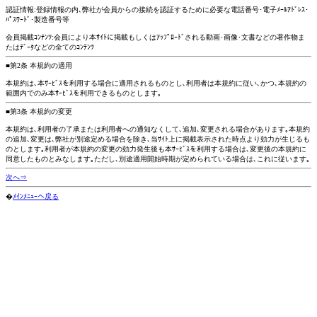
認証情報:登録情報の内､弊社が会員からの接続を認証するために必要な電話番号･電子ﾒｰﾙｱﾄﾞﾚｽ･
ﾊﾟｽﾜｰﾄﾞ･製造番号等
会員掲載ｺﾝﾃﾝﾂ:会員により本ｻｲﾄに掲載もしくはｱｯﾌﾟﾛｰﾄﾞされる動画･画像･文書などの著作物ま
たはﾃﾞｰﾀなどの全てのｺﾝﾃﾝﾂ
■第2条 本規約の適用
本規約は､本ｻｰﾋﾞｽを利用する場合に適用されるものとし､利用者は本規約に従い､かつ､本規約の
範囲内でのみ本ｻｰﾋﾞｽを利用できるものとします｡
■第3条 本規約の変更
本規約は､利用者の了承または利用者への通知なくして､追加､変更される場合があります｡本規約
の追加､変更は､弊社が別途定める場合を除き､当ｻｲﾄ上に掲載表示された時点より効力が生じるも
のとします｡利用者が本規約の変更の効力発生後も本ｻｰﾋﾞｽを利用する場合は､変更後の本規約に
同意したものとみなします｡ただし､別途適用開始時期が定められている場合は､これに従います｡
次へ⇒
�
ﾒｲﾝﾒﾆｭｰへ戻る