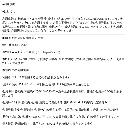
■利用規約
■はじめに
利用規約は､株式会社アルケが運営･提供する｢コスモクラブ東京｣(URL:http://2sm.jp/)によって表
示されるｻｲﾄ)内のｻｰﾋﾞｽを利用する際に､必要な事項を定めたものです｡尚､会員登録を行い､その
後弊社による承認を受けた方に限り､会員ｻｰﾋﾞｽの提供を受けることができるものとします｡会員
登録は､利用規約に同意していただくことを条件とします｡
■第1条 利用規約関連用語の定義
弊社:株式会社アルケ
当ｻｲﾄ:｢コスモクラブ東京｣(URL:http://2sm.jp/)
本ｻｰﾋﾞｽ:当ｻｲﾄを通して弊社が提供する動画･画像･文書などの投稿と共有機能を持ったｻｰﾋﾞｽ(会員
ｻｰﾋﾞｽを含みます)
本規約:この利用規約
利用者:本ｻｰﾋﾞｽを利用する全ての者(会員を含みます)
登録:本規約･ﾌﾟﾗｲﾊﾞｼｰﾎﾟﾘｼｰに同意し会員ｻｰﾋﾞｽの提供を申し込むこと
会員:利用者の内､本規約･ﾌﾟﾗｲﾊﾞｼｰﾎﾟﾘｼｰに同意の上会員登録を行い弊社が会員ｻｰﾋﾞｽの提供を承
諾した者
会員ｻｰﾋﾞｽ:利用者の内､会員に限定して提供する｢第11条 本ｻｰﾋﾞｽの内容｣に定めるｻｰﾋﾞｽ
会員登録情報:会員登録や会員ｻｰﾋﾞｽの提供を受ける目的で会員が弊社に提供した一切の情報
退会:本規約及び弊社が決める方法により､会員登録を抹消し会員ｻｰﾋﾞｽの提供を終了すること
個人情報:登録情報の内､電子ﾒｰﾙｱﾄﾞﾚｽなど特定の個人を識別できる情報