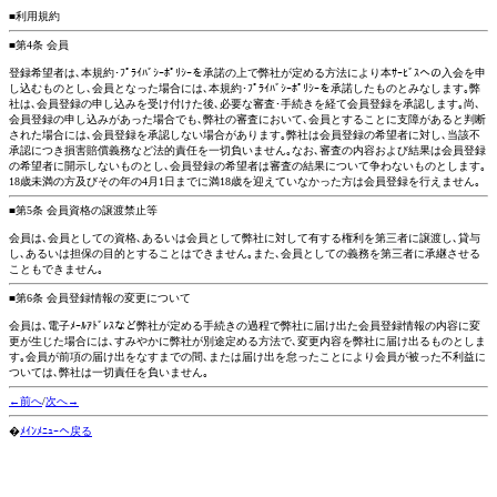
■利用規約
■第4条 会員
登録希望者は､本規約･ﾌﾟﾗｲﾊﾞｼｰﾎﾟﾘｼｰを承諾の上で弊社が定める方法により本ｻｰﾋﾞｽへの入会を申
し込むものとし､会員となった場合には､本規約･ﾌﾟﾗｲﾊﾞｼｰﾎﾟﾘｼｰを承諾したものとみなします｡弊
社は､会員登録の申し込みを受け付けた後､必要な審査･手続きを経て会員登録を承認します｡尚､
会員登録の申し込みがあった場合でも､弊社の審査において､会員とすることに支障があると判断
された場合には､会員登録を承認しない場合があります｡弊社は会員登録の希望者に対し､当該不
承認につき損害賠償義務など法的責任を一切負いません｡なお､審査の内容および結果は会員登録
の希望者に開示しないものとし､会員登録の希望者は審査の結果について争わないものとします｡
18歳未満の方及びその年の4月1日までに満18歳を迎えていなかった方は会員登録を行えません｡
■第5条 会員資格の譲渡禁止等
会員は､会員としての資格､あるいは会員として弊社に対して有する権利を第三者に譲渡し､貸与
し､あるいは担保の目的とすることはできません｡また､会員としての義務を第三者に承継させる
こともできません｡
■第6条 会員登録情報の変更について
会員は､電子ﾒｰﾙｱﾄﾞﾚｽなど弊社が定める手続きの過程で弊社に届け出た会員登録情報の内容に変
更が生じた場合には､すみやかに弊社が別途定める方法で､変更内容を弊社に届け出るものとしま
す｡会員が前項の届け出をなすまでの間､または届け出を怠ったことにより会員が被った不利益に
ついては､弊社は一切責任を負いません｡
←前へ
/
次へ→
�
ﾒｲﾝﾒﾆｭｰへ戻る