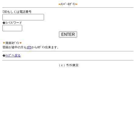
■
ﾒﾝﾊﾞｰﾛｸﾞｲﾝ
■
IDもしくは電話番号
�}パスワード
▼
簡単ﾛｸﾞｲﾝ
▼
登録が途中の方も
ｺﾁﾗ
からﾛｸﾞｲﾝ出来ます。
�
ﾄｯﾌﾟへ戻る
（ｃ）ｻﾝｸｽ東京