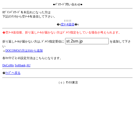
■ﾊﾟｽﾜｰﾄﾞ問い合わせ■
ﾛｸﾞｲﾝﾊﾟｽﾜｰﾄﾞをお忘れになった方は
下記のﾘﾝｸから空ﾒｰﾙを送信して下さい。
↓↓↓↓↓
�s
空ﾒｰﾙ送信
�s
�空ﾒｰﾙ送信後、折り返しﾒｰﾙが届かない方はﾄﾞﾒｲﾝ指定をしている場合が考えられます。
折り返しﾒｰﾙが届かない方は､ﾄﾞﾒｲﾝ指定受信に
を追加して下さ
い
→
DOCOMOの方はｺｺから追加
各ｷｬﾘｱごとの設定方法はこちらになります。
DoCoMo
Softbank
AU
�
ﾄｯﾌﾟへ戻る
（ｃ）ｻﾝｸｽ東京