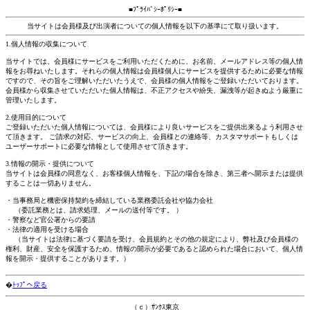
■ﾌﾟﾗｲﾊﾞｼｰﾎﾟﾘｼｰ■
当サイトは会員様及び出演者についての個人情報を以下の基準にて取り扱います。
1.個人情報の収集について
当サイトでは、会員様にサービスをご利用いただくために、お名前、メールアドレス等の個人情
報をお尋ねいたします。それらの個人情報は会員様個人にサービスを提供するために必要な情報
ですので、その旨をご理解いただいたうえで、会員様の個人情報をご登録いただいております。
会員様から収集させていただいた個人情報は、不正アクセスや紛失、漏洩等が起きぬよう厳重に
管理いたします。
2.使用目的について
ご登録いただいた個人情報については、会員様により良いサービスをご提供出来るよう利用させ
て頂きます。 ご請求の対応、サービスの向上、会員様との連絡等、カスタマサポートもしくは
ユーザーサポートに必要な情報として使用させて頂きます。
3.情報の開示・提供について
当サイトは会員様の同意なく、お客様個人情報を、下記の場合を除き、第三者へ開示または提供
することは一切ありません。
・当事務局と機密保持契約を締結している業務委託会社や協力会社
（委託業務とは、請求処理、メールの送付等です。 ）
・警察など官公署からの要請
・法律の適用を受ける場合
（当サイトは法律に基づく要請を受け、会員規約とその他の規定により、弊社及び会員様の
権利、財産、安全を保護するため、情報の開示が必要であると認められた場合において、個人情
報を開示・提供することがあります。）
�
ﾄｯﾌﾟへ戻る
（ｃ）ｻﾝｸｽ東京