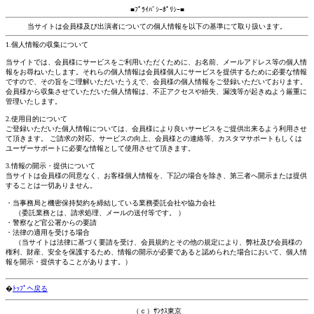
■ﾌﾟﾗｲﾊﾞｼｰﾎﾟﾘｼｰ■
当サイトは会員様及び出演者についての個人情報を以下の基準にて取り扱います。
1.個人情報の収集について
当サイトでは、会員様にサービスをご利用いただくために、お名前、メールアドレス等の個人情
報をお尋ねいたします。それらの個人情報は会員様個人にサービスを提供するために必要な情報
ですので、その旨をご理解いただいたうえで、会員様の個人情報をご登録いただいております。
会員様から収集させていただいた個人情報は、不正アクセスや紛失、漏洩等が起きぬよう厳重に
管理いたします。
2.使用目的について
ご登録いただいた個人情報については、会員様により良いサービスをご提供出来るよう利用させ
て頂きます。 ご請求の対応、サービスの向上、会員様との連絡等、カスタマサポートもしくは
ユーザーサポートに必要な情報として使用させて頂きます。
3.情報の開示・提供について
当サイトは会員様の同意なく、お客様個人情報を、下記の場合を除き、第三者へ開示または提供
することは一切ありません。
・当事務局と機密保持契約を締結している業務委託会社や協力会社
（委託業務とは、請求処理、メールの送付等です。 ）
・警察など官公署からの要請
・法律の適用を受ける場合
（当サイトは法律に基づく要請を受け、会員規約とその他の規定により、弊社及び会員様の
権利、財産、安全を保護するため、情報の開示が必要であると認められた場合において、個人情
報を開示・提供することがあります。）
�
ﾄｯﾌﾟへ戻る
（ｃ）ｻﾝｸｽ東京